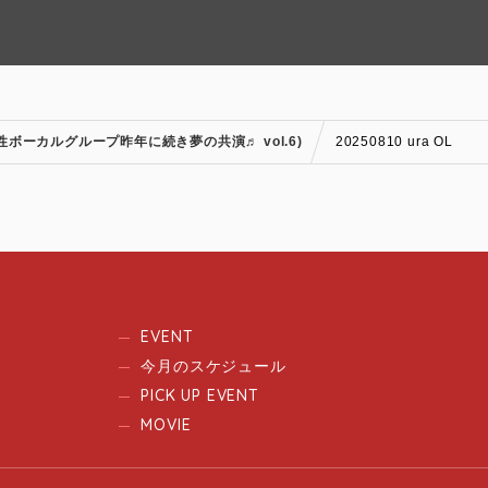
3組の女性ボーカルグループ昨年に続き夢の共演♬ vol.6)
20250810 ura OL
EVENT
今月のスケジュール
PICK UP EVENT
MOVIE