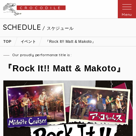
CROCODILE
Menu
SCHEDULE
/ スケジュール
TOP
イベント
『Rock It!! Matt & Makoto』
Our proudly performance title is :
『Rock It!! Matt & Makoto』