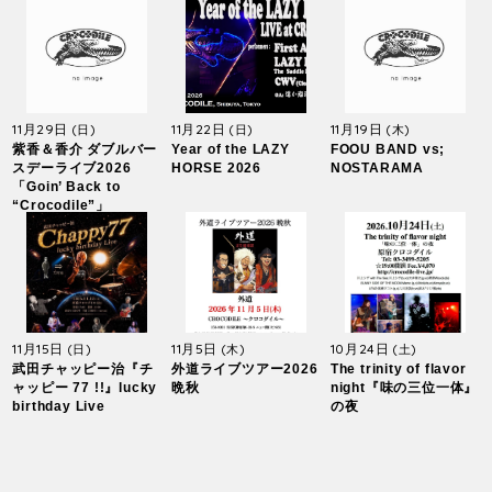
11月29日
11月22日
11月19日
(日)
(日)
(木)
紫香＆香介 ダブルバー
Year of the LAZY
FOOU BAND vs;
スデーライブ2026
HORSE 2026
NOSTARAMA
「Goin’ Back to
“Crocodile”」
11月15日
11月5日
10月24日
(日)
(木)
(土)
武田チャッピー治『チ
外道ライブツアー2026
The trinity of flavor
ャッピー 77 !!』lucky
晩秋
night『味の三位一体』
birthday Live
の夜