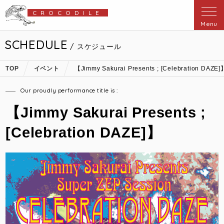
CROCODILE
Menu
SCHEDULE
/ スケジュール
TOP
イベント
【Jimmy Sakurai Presents ; [Celebration DAZE]
Our proudly performance title is :
【Jimmy Sakurai Presents ;
[Celebration DAZE]】