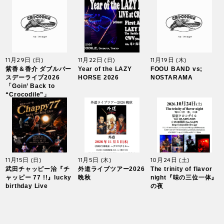
11月29日
11月22日
11月19日
(日)
(日)
(木)
紫香＆香介 ダブルバー
Year of the LAZY
FOOU BAND vs;
スデーライブ2026
HORSE 2026
NOSTARAMA
「Goin’ Back to
“Crocodile”」
11月15日
11月5日
10月24日
(日)
(木)
(土)
武田チャッピー治『チ
外道ライブツアー2026
The trinity of flavor
ャッピー 77 !!』lucky
晩秋
night『味の三位一体』
birthday Live
の夜