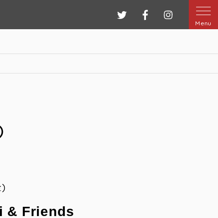
ツイッター
フェイスブック
インスタグ
Menu
⑤
金)
 & Friends