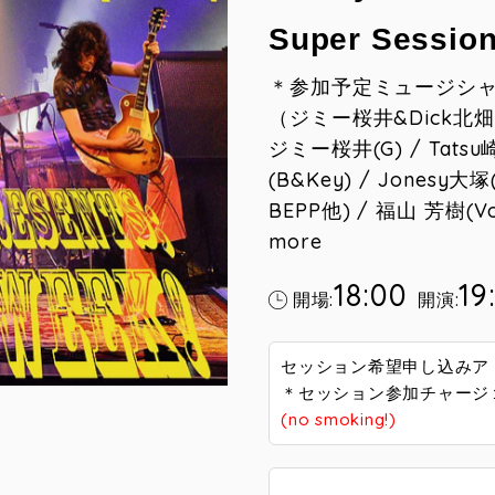
Super Sessio
＊参加予定ミュージシ
（ジミー桜井&Dick
ジミー桜井(G) / Tatsu
(B&Key) / Jonesy
BEPP他) / 福山 芳樹(Vo
more
18:00
19
開場:
開演:
セッション希望申し込みア
＊セッション参加チャージ１
(no smoking!)