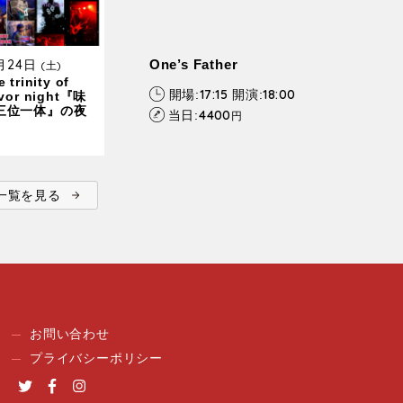
0月24日
One’s Father
(土)
 trinity of
17:15
18:00
開場:
開演:
avor night『味
三位一体』の夜
4400
当日:
円
ent一覧を見る
お問い合わせ
プライバシーポリシー
Twitter
Facebook
Instagram