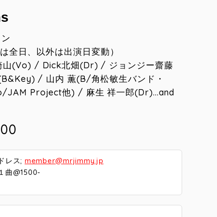
ns
ャン
北畑は全日、以外は出演日変動）
崎山(Vo) / Dick北畑(Dr) / ジョンジー齋藤
大塚(B&Key) / 山内 薫(B/角松敏生バンド・
/JAM Project他) / 麻生 祥一郎(Dr)…and
:00
ドレス;
member@mrjimmy.jp
曲@1500-