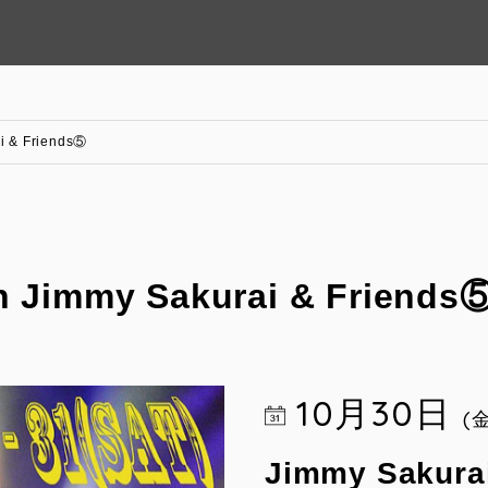
i & Friends⑤
h Jimmy Sakurai & Friends
10月30日
(
Jimmy Sakurai