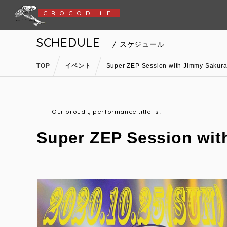
CROCODILE
SCHEDULE
/ スケジュール
TOP
イベント
Super ZEP Session with Jimmy Sakura
Our proudly performance title is :
Super ZEP Session wit