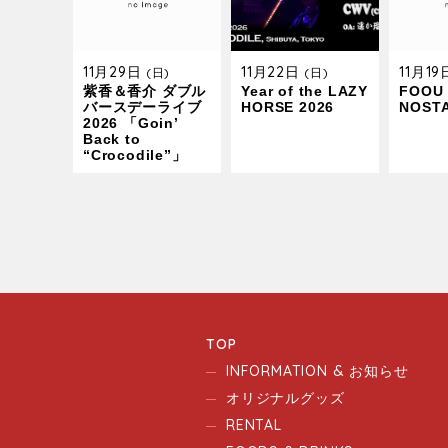
11月29日
11月22日
11月1
(日)
(日)
紫香＆香介 ダブル
Year of the LAZY
FOOU 
バースデーライブ
HORSE 2026
NOST
2026 「Goin’
Back to
“Crocodile”」
TOP
INFORMATION & お知らせ
オリジナルグッズ
RENTAL