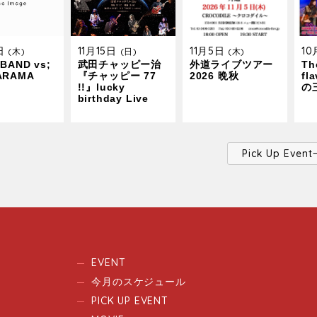
9日
11月15日
11月5日
1
(木)
(日)
(木)
BAND vs;
武田チャッピー治
外道ライブツアー
The
ARAMA
『チャッピー 77
2026 晩秋
fl
!!』lucky
の
birthday Live
Pick Up Ev
EVENT
今月のスケジュール
PICK UP EVENT