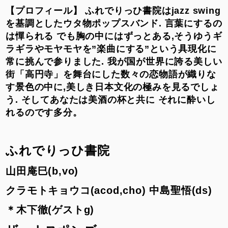
【プロフィール】 ふれでりっひ書院はjazz swing
を基調としたウタ物ポップスバンド. 言葉にするの
は憚られる でも胸の中にはずっとある,そうゆうギ
ラギラやモヤモヤを”楽曲にする”という具現化に
常に挑んで参りました. 我が国が世界に誇る美しい
街「高円寺」を舞台にした数々の恋物語が織りな
す景色の中に,美しき日本文化の極みを見るでしょ
う. そしてあなたは美酒の杯と共に それに酔いし
れるのです多分。
ふれでりっひ書院
山田庵巳(b,vo)
クラモトキョウコ(acod,cho)
中島聖悟(ds)
＊木下徹(ゲストg)