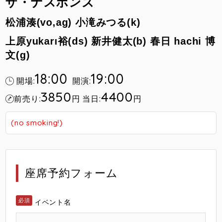
ザ・ナスポンズ
松浦湊(vo,ag)
小滝みつる(k)
上原yukarı裕(ds)
新井健太(b)
春日 hachi 博
文(g)
18:00
19:00
開場:
開演:
3850
4400
前売り:
円
当日:
円
(no smoking!)
座席予約フォーム
イベント名