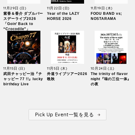
11月29日
11月22日
11月19日
(日)
(日)
(木)
紫香＆香介 ダブルバー
Year of the LAZY
FOOU BAND vs;
スデーライブ2026
HORSE 2026
NOSTARAMA
「Goin’ Back to
“Crocodile”」
11月15日
11月5日
10月24日
(日)
(木)
(土)
武田チャッピー治『チ
外道ライブツアー2026
The trinity of flavor
ャッピー 77 !!』lucky
晩秋
night『味の三位一体』
birthday Live
の夜
Pick Up Event一覧を見る