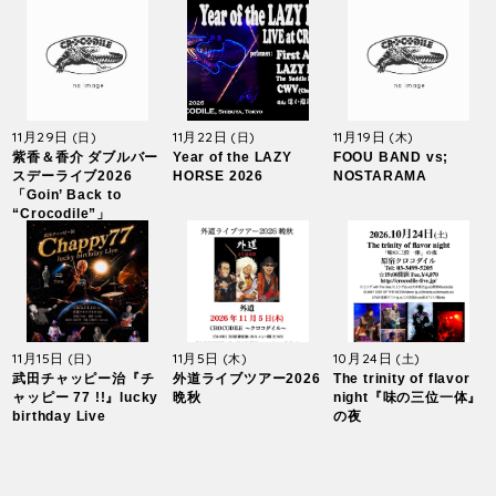
11月29日
11月22日
11月19日
(日)
(日)
(木)
紫香＆香介 ダブルバー
Year of the LAZY
FOOU BAND vs;
スデーライブ2026
HORSE 2026
NOSTARAMA
「Goin’ Back to
“Crocodile”」
11月15日
11月5日
10月24日
(日)
(木)
(土)
武田チャッピー治『チ
外道ライブツアー2026
The trinity of flavor
ャッピー 77 !!』lucky
晩秋
night『味の三位一体』
birthday Live
の夜