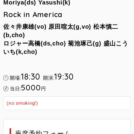
Moriya(ds) Yasushi(k)
Rock in America
佐々井康雄(vo) 原田喧太(g,vo) 松本慎二
(b,cho)
ロジャー高橋(ds,cho) 菊池琢己(g) 盛山こう
いち(k,cho)
18:30
19:30
開場:
開演:
5000
当日:
円
(no smoking!)
座席予約フォーム