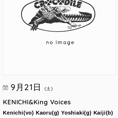
9月21日
(土)
KENICHI&King Voices
Kenichi(vo) Kaoru(g) Yoshiaki(g) Kaiji(b)