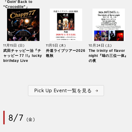
「Goin’ Back to
“Crocodile”」
11月15日
11月5日
10月24日
(日)
(木)
(土)
武田チャッピー治『チ
外道ライブツアー2026
The trinity of flavor
ャッピー 77 !!』lucky
晩秋
night『味の三位一体』
birthday Live
の夜
Pick Up Event一覧を見る
8/7
(金)