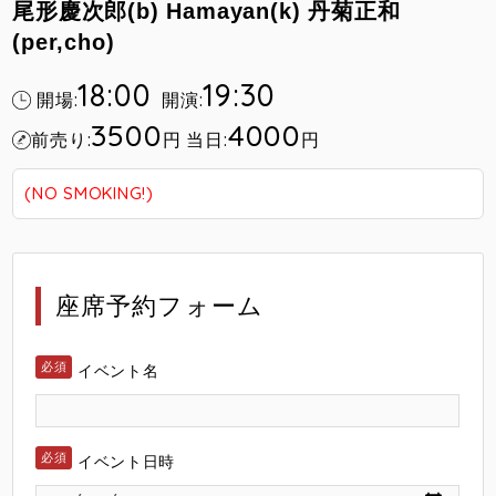
尾形慶次郎(b) Hamayan(k)
丹菊正和
(per,cho)
18:00
19:30
開場:
開演:
3500
4000
前売り:
円
当日:
円
(NO SMOKING!)
座席予約フォーム
イベント名
イベント日時