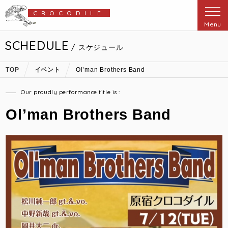
CROCODILE
Menu
SCHEDULE
/ スケジュール
TOP
イベント
Ol’man Brothers Band
Our proudly performance title is :
Ol’man Brothers Band