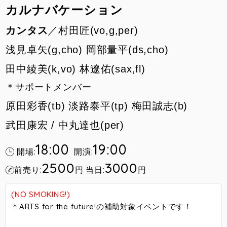
カルナバケーション
カンタス
／村田匠(vo,g,per)
浅見卓矢(g,cho) 岡部量平(ds,cho)
田中綾美(k,vo) 林遼佑(sax,fl)
＊サポートメンバー
原田彩香(tb) 淡路泰平(tp) 梅田誠志(b)
武田康宏 / 中丸達也(per)
18:00
19:00
開場:
開演:
2500
3000
前売り:
円
当日:
円
(NO SMOKING!)
＊ARTS for the future!の補助対象イベントです！