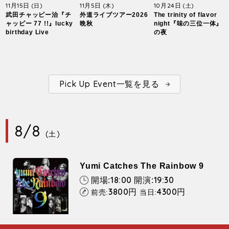
11月15日
11月5日
10月24日
(日)
(木)
(土)
武田チャッピー治『チ
外道ライブツアー2026
The trinity of flavor
ャッピー 77 !!』lucky
晩秋
night『味の三位一体』
birthday Live
の夜
Pick Up Event一覧を見る
8/8
(土)
Yumi Catches The Rainbow 9
18:00
19:30
開場:
開演:
3800
4300
円
円
前売:
当日: