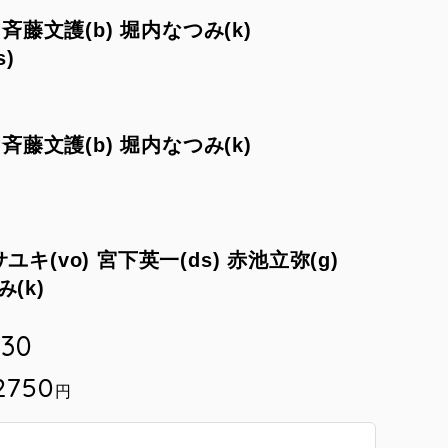
) 斉藤文護(b) 堀内なつみ(k)
s)
) 斉藤文護(b) 堀内なつみ(k)
ユキ(vo) 宮下英一(ds) 赤池立弥(g)
(k)
:30
2750
円