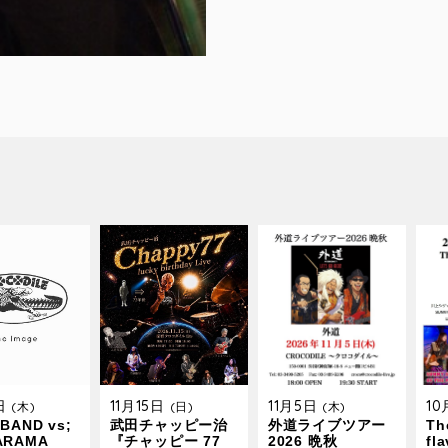
9日
11月15日
11月5日
1
(木)
(日)
(木)
BAND vs;
武田チャッピー治
外道ライブツアー
The
ARAMA
『チャッピー 77
2026 晩秋
fl