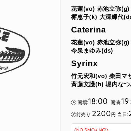
花蓮(vo) 赤池立弥(g
檞恵子(k) 大澤輝代(d
Caterina
花蓮(vo) 赤池立弥(g
今泉まゆみ(ds)
Syrinx
竹元宏和(vo) 柴田マサ
斉藤文護(b) 堀内なつみ
18:00
19
開場:
開演:
2200
前売り:
円
当日:
(NO SMOKING!)