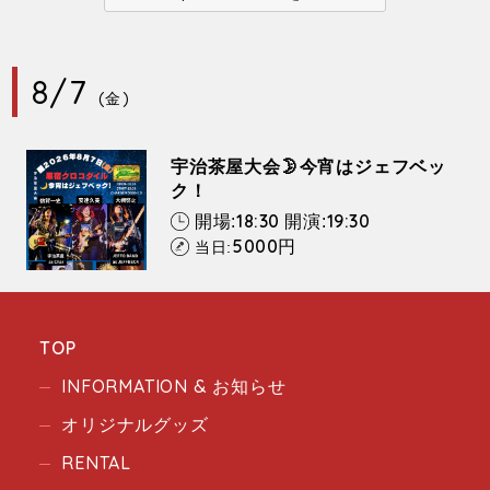
8/7
(金)
宇治茶屋大会🌛今宵はジェフベッ
ク！
18:30
19:30
開場:
開演:
5000
円
当日:
TOP
INFORMATION & お知らせ
オリジナルグッズ
RENTAL