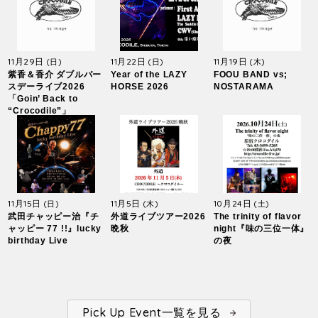
11月29日
11月22日
11月19日
(日)
(日)
(木)
紫香＆香介 ダブルバー
Year of the LAZY
FOOU BAND vs;
スデーライブ2026
HORSE 2026
NOSTARAMA
「Goin’ Back to
“Crocodile”」
11月15日
11月5日
10月24日
(日)
(木)
(土)
武田チャッピー治『チ
外道ライブツアー2026
The trinity of flavor
ャッピー 77 !!』lucky
晩秋
night『味の三位一体』
birthday Live
の夜
Pick Up Event一覧を見る