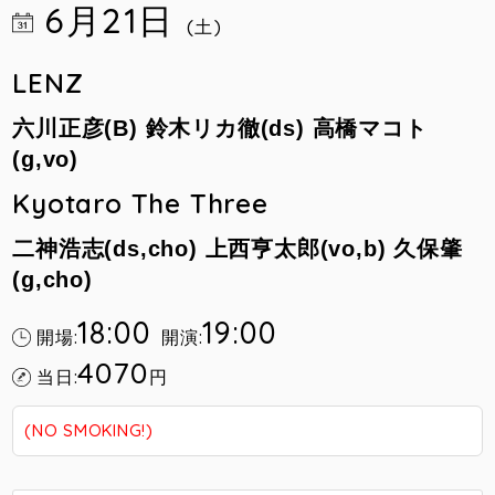
6月21日
(土)
LENZ
六川正彦(B) 鈴木リカ徹(ds) 高橋マコト
(g,vo)
Kyotaro The Three
二神浩志(ds,cho) 上西亨太郎(vo,b) 久保肇
(g,cho)
18:00
19:00
開場:
開演:
4070
当日:
円
(NO SMOKING!)