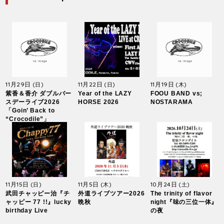
11月29日
11月22日
11月19日
(日)
(日)
(木)
紫香＆香介 ダブルバー
Year of the LAZY
FOOU BAND vs;
スデーライブ2026
HORSE 2026
NOSTARAMA
「Goin’ Back to
“Crocodile”」
11月15日
11月5日
10月24日
(日)
(木)
(土)
武田チャッピー治『チ
外道ライブツアー2026
The trinity of flavor
ャッピー 77 !!』lucky
晩秋
night『味の三位一体』
birthday Live
の夜