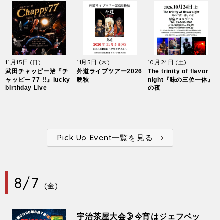
11月15日
11月5日
10月24日
(日)
(木)
(土)
武田チャッピー治『チ
外道ライブツアー2026
The trinity of flavor
ャッピー 77 !!』lucky
晩秋
night『味の三位一体』
birthday Live
の夜
Pick Up Event一覧を見る
8/7
(金)
宇治茶屋大会🌛今宵はジェフベッ