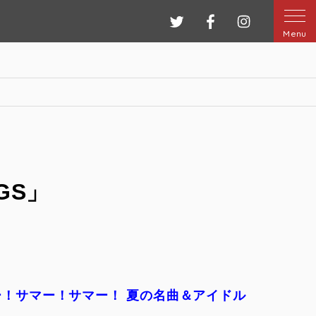
ツイッター
フェイスブック
インスタグ
Menu
GS」
！サマー！サマー！ 夏の名曲＆アイドル