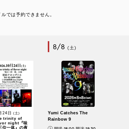
イルでは予約できません。
8/8
(土)
0月24日
Yumi Catches The
(土)
 trinity of
Rainbow 9
avor night『味
三位一体』の夜
18:00
19:30
開場:
開演: