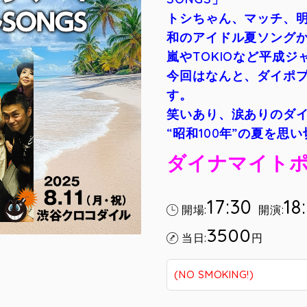
トシちゃん、マッチ、
和のアイドル夏ソング
嵐やTOKIOなど平成
今回はなんと、ダイポプ
す。
笑いあり、涙ありのダ
“昭和100年”の夏を思
ダイナマイト
17:30
18
開場:
開演:
3500
当日:
円
(NO SMOKING!)