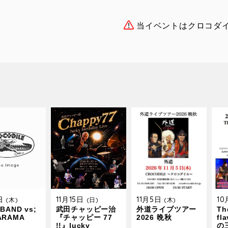
当イベントはクロコダ
9日
11月15日
11月5日
1
(木)
(日)
(木)
BAND vs;
武田チャッピー治
外道ライブツアー
The
ARAMA
『チャッピー 77
2026 晩秋
fl
!!』lucky
の