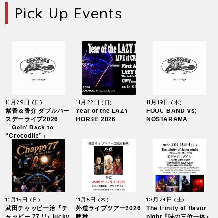
Pick Up Events
11月29日
11月22日
11月19日
(日)
(日)
(木)
紫香＆香介 ダブルバー
Year of the LAZY
FOOU BAND vs;
スデーライブ2026
HORSE 2026
NOSTARAMA
「Goin’ Back to
“Crocodile”」
11月15日
11月5日
10月24日
(日)
(木)
(土)
武田チャッピー治『チ
外道ライブツアー2026
The trinity of flavor
ャッピー 77 !!』lucky
晩秋
night『味の三位一体』