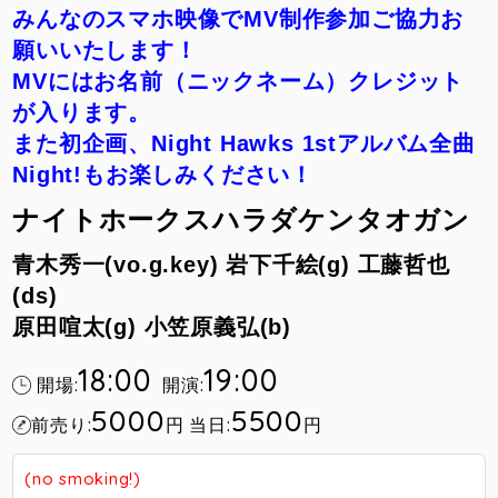
みんなのスマホ映像でMV制作参加ご協力お
願いいたします！
MVにはお名前（ニックネーム）クレジット
が入ります。
また初企画、
Night Hawks 1stアルバム全曲
Night!もお楽しみください！
ナイトホークスハラダケンタオガン
青木秀一(vo.g.key)
岩下千絵(g)
工藤哲也
(ds)
原田喧太(g)
小笠原義弘(b)
18:00
19:00
開場:
開演:
5000
5500
前売り:
円
当日:
円
(no smoking!)