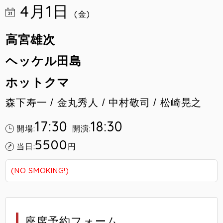
4月1日
(金)
高宮雄次
ヘッケル田島
ホットクマ
森下寿一 / 金丸秀人 / 中村敬司 / 松崎晃之
17:30
18:30
開場:
開演:
5500
当日:
円
(NO SMOKING!)
座席予約フォーム