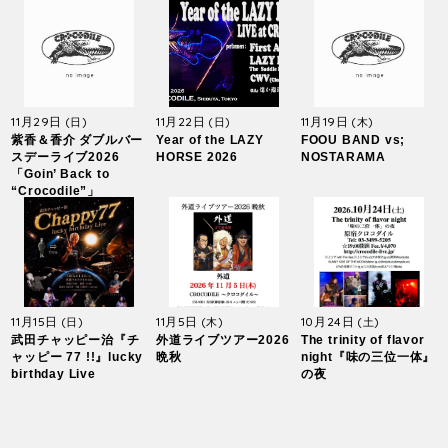
11月29日
11月22日
11月19日
(日)
(日)
(木)
紫香＆香介 ダブルバー
Year of the LAZY
FOOU BAND vs;
スデーライブ2026
HORSE 2026
NOSTARAMA
「Goin’ Back to
“Crocodile”」
11月15日
11月5日
10月24日
(日)
(木)
(土)
武田チャッピー治『チ
外道ライブツアー2026
The trinity of flavor
ャッピー 77 !!』lucky
晩秋
night『味の三位一体』
birthday Live
の夜