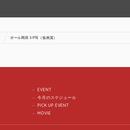
」
ポール岡田３P写（低画質）
EVENT
今月のスケジュール
PICK UP EVENT
MOVIE