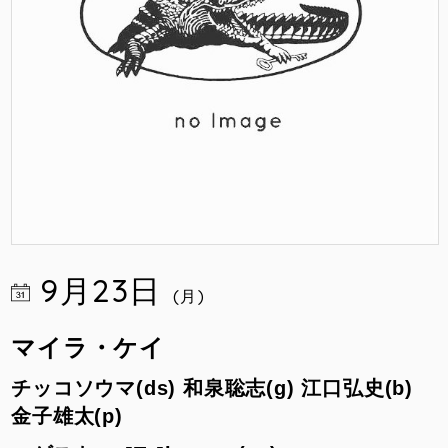
9月23日
(月)
マイラ・ケイ
チッコソウマ(ds) 和泉聡志
(g)
江口弘史(b)
金子雄太(p)