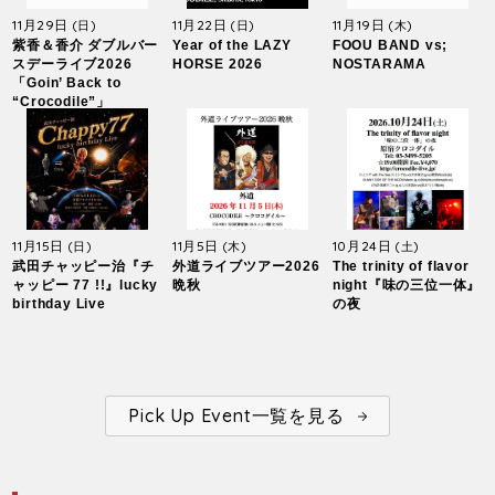
11月29日
11月22日
11月19日
(日)
(日)
(木)
紫香＆香介 ダブルバー
Year of the LAZY
FOOU BAND vs;
スデーライブ2026
HORSE 2026
NOSTARAMA
「Goin’ Back to
“Crocodile”」
11月15日
11月5日
10月24日
(日)
(木)
(土)
武田チャッピー治『チ
外道ライブツアー2026
The trinity of flavor
ャッピー 77 !!』lucky
晩秋
night『味の三位一体』
birthday Live
の夜
Pick Up Event一覧を見る