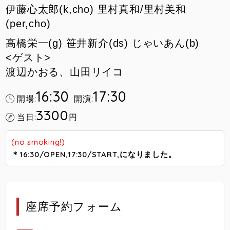
伊藤心太郎(k,cho) 里村真和/里村美和
(per,cho)
高橋栄一(g) 笹井新介(ds) じゃいあん(b)
<ゲスト>
渡辺かおる、山田リイコ
16:30
17:30
開場:
開演:
3300
当日:
円
(no smoking!)
＊16:30/OPEN,17:30/START,になりました。
座席予約フォーム