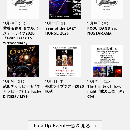
11月29日
11月22日
11月19日
(日)
(日)
(木)
紫香＆香介 ダブルバー
Year of the LAZY
FOOU BAND vs;
スデーライブ2026
HORSE 2026
NOSTARAMA
「Goin’ Back to
“Crocodile”」
11月15日
11月5日
10月24日
(日)
(木)
(土)
武田チャッピー治『チ
外道ライブツアー2026
The trinity of flavor
ャッピー 77 !!』lucky
晩秋
night『味の三位一体』
birthday Live
の夜
Pick Up Event一覧を見る