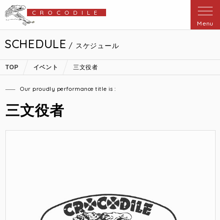
CROCODILE
Menu
SCHEDULE
/ スケジュール
TOP
イベント
三文役者
Our proudly performance title is :
三文役者