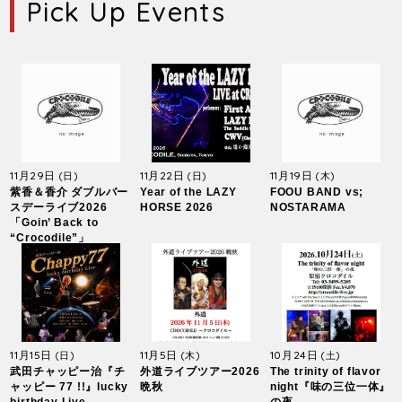
Pick Up Events
11月29日
11月22日
11月19日
(日)
(日)
(木)
紫香＆香介 ダブルバー
Year of the LAZY
FOOU BAND vs;
スデーライブ2026
HORSE 2026
NOSTARAMA
「Goin’ Back to
“Crocodile”」
11月15日
11月5日
10月24日
(日)
(木)
(土)
武田チャッピー治『チ
外道ライブツアー2026
The trinity of flavor
ャッピー 77 !!』lucky
晩秋
night『味の三位一体』
birthday Live
の夜