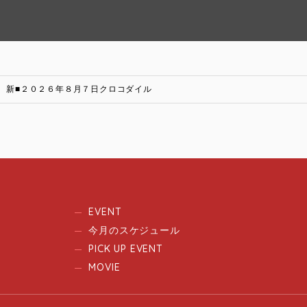
新■２０２６年８月７日クロコダイル
EVENT
今月のスケジュール
PICK UP EVENT
MOVIE