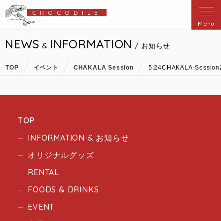
CROCODILE
Menu
NEWS
INFORMATION
&
/ お知らせ
TOP
イベント
CHAKALA Session
5:24CHAKALA-Sessio
TOP
INFORMATION & お知らせ
オリジナルグッズ
RENTAL
FOODS & DRINKS
EVENT