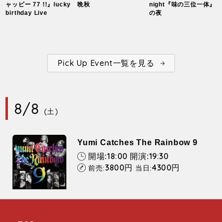
ャッピー 77 !!』lucky
晩秋
night『味の三位一体』
birthday Live
の夜
Pick Up Event一覧を見る
8/8
(土)
Yumi Catches The Rainbow 9
18:00
19:30
開場:
開演:
3800
4300
円
円
前売:
当日: