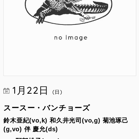
1月22日
(日)
スースー・バンチョーズ
鈴木亜紀(vo,k) 和久井光司(vo,g) 菊池琢己
(g,vo) 伴 慶允(ds)