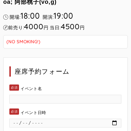
oa; 阿部桃子(vo,g)
18:00
19:00
開場:
開演:
4000
4500
前売り:
円
当日:
円
(NO SMOKING!)
座席予約フォーム
イベント名
イベント日時