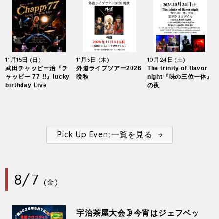
11月15日
11月5日
10月24日
(日)
(木)
(土)
武田チャッピー治『チ
外道ライブツアー2026
The trinity of flavor
ャッピー 77 !!』lucky
晩秋
night『味の三位一体』
birthday Live
の夜
Pick Up Event一覧を見る
8/7
(金)
宇治茶屋大会🌛今宵はジェフベッ