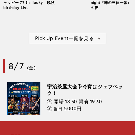
ャッピー 77 !!』lucky
晩秋
night『味の三位一体』
birthday Live
の夜
Pick Up Event一覧を見る
8/7
(金)
宇治茶屋大会🌛今宵はジェフベッ
ク！
18:30
19:30
開場:
開演:
5000
円
当日: