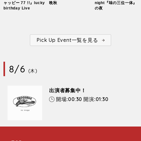
ャッピー 77 !!』lucky
晩秋
night『味の三位一体』
birthday Live
の夜
Pick Up Event一覧を見る
8/6
(木)
出演者募集中！
00:30
01:30
開場:
開演: