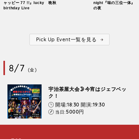
ャッピー 77 !!』lucky
晩秋
night『味の三位一体』
birthday Live
の夜
Pick Up Event一覧を見る
8/7
(金)
宇治茶屋大会🌛今宵はジェフベッ
ク！
18:30
19:30
開場:
開演:
5000
円
当日: