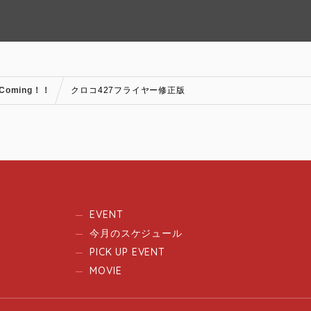
 Coming！！
クロコ427フライヤー修正版
EVENT
今月のスケジュール
PICK UP EVENT
MOVIE