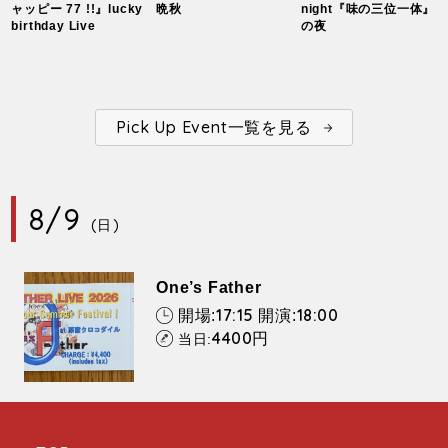
ャッピー 77 !!』lucky
晩秋
night『味の三位一体』
birthday Live
の夜
Pick Up Event一覧を見る
8/9
(日)
One’s Father
17:15
18:00
開場:
開演:
4400
円
当日: