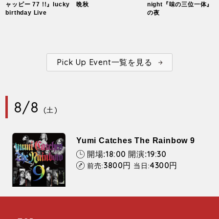
ャッピー 77 !!』lucky
晩秋
night『味の三位一体』
birthday Live
の夜
Pick Up Event一覧を見る
8/8
(土)
Yumi Catches The Rainbow 9
18:00
19:30
開場:
開演:
3800
4300
円
円
前売:
当日: