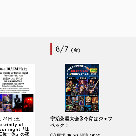
8/7
(金)
0月24日
宇治茶屋大会🌛今宵はジェフ
(土)
 trinity of
ベック！
avor night『味
三位一体』の夜
18:30
19:30
開場:
開演: