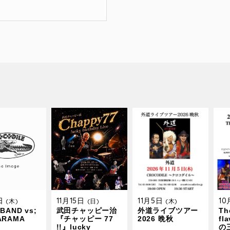
9日
11月15日
11月5日
1
(木)
(日)
(木)
BAND vs;
武田チャッピー治
外道ライブツアー
The
ARAMA
『チャッピー 77
2026 晩秋
fl
!!』lucky
の