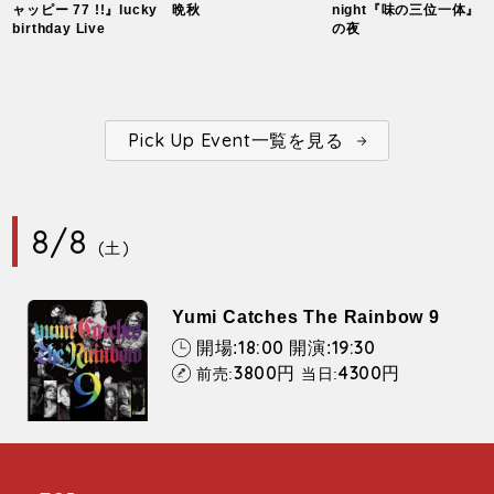
ャッピー 77 !!』lucky
晩秋
night『味の三位一体』
birthday Live
の夜
Pick Up Event一覧を見る
8/8
(土)
Yumi Catches The Rainbow 9
18:00
19:30
開場:
開演:
3800
4300
円
円
前売:
当日: