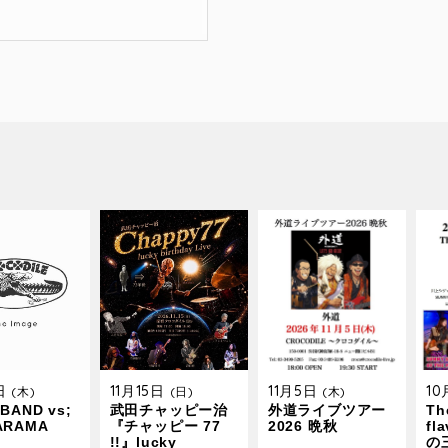
9日
11月15日
11月5日
1
(木)
(日)
(木)
BAND vs;
武田チャッピー治
外道ライブツアー
The
ARAMA
『チャッピー 77
2026 晩秋
fl
!!』lucky
の