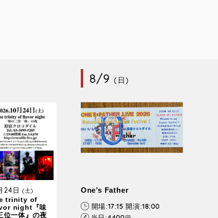
8/9
(日)
0月24日
One’s Father
(土)
 trinity of
17:15
18:00
開場:
開演:
avor night『味
三位一体』の夜
4400
当日:
円