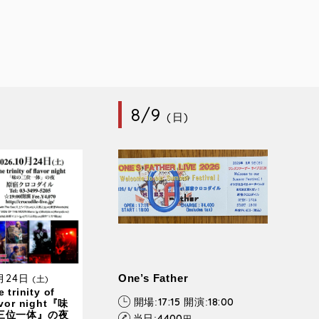
8/9
(日)
0月24日
One’s Father
(土)
 trinity of
17:15
18:00
開場:
開演:
avor night『味
三位一体』の夜
4400
当日:
円