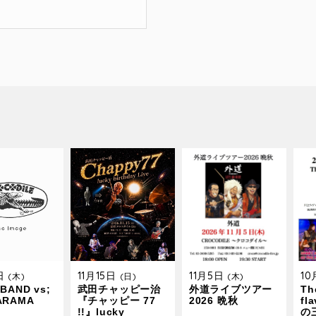
9日
11月15日
11月5日
1
(木)
(日)
(木)
BAND vs;
武田チャッピー治
外道ライブツアー
The
ARAMA
『チャッピー 77
2026 晩秋
fl
!!』lucky
の