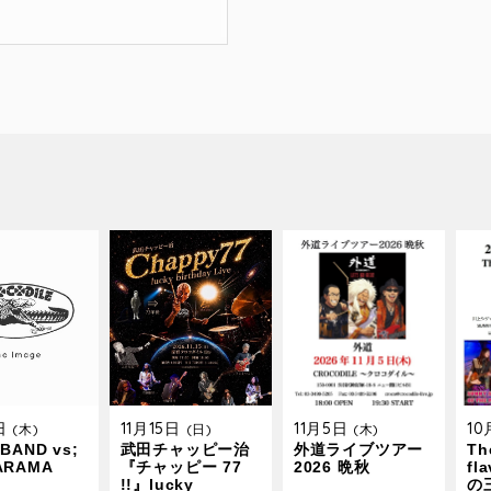
9日
11月15日
11月5日
1
(木)
(日)
(木)
BAND vs;
武田チャッピー治
外道ライブツアー
The
ARAMA
『チャッピー 77
2026 晩秋
fl
!!』lucky
の