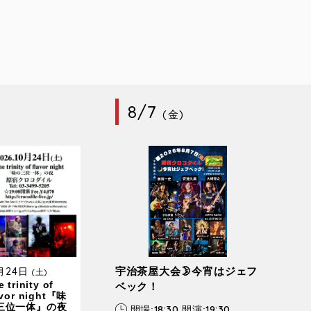
8/7
(金)
0月24日
宇治茶屋大会🌛今宵はジェフ
(土)
 trinity of
ベック！
avor night『味
三位一体』の夜
18:30
19:30
開場:
開演: