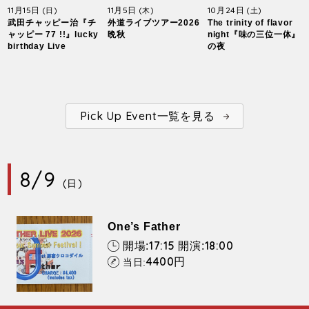
11月15日
11月5日
10月24日
(日)
(木)
(土)
武田チャッピー治『チ
外道ライブツアー2026
The trinity of flavor
ャッピー 77 !!』lucky
晩秋
night『味の三位一体』
birthday Live
の夜
Pick Up Event一覧を見る
8/9
(日)
One’s Father
17:15
18:00
開場:
開演:
4400
円
当日: