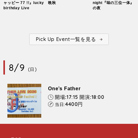
ャッピー 77 !!』lucky
晩秋
night『味の三位一体』
birthday Live
の夜
Pick Up Event一覧を見る
8/9
(日)
One’s Father
17:15
18:00
開場:
開演:
4400
円
当日: