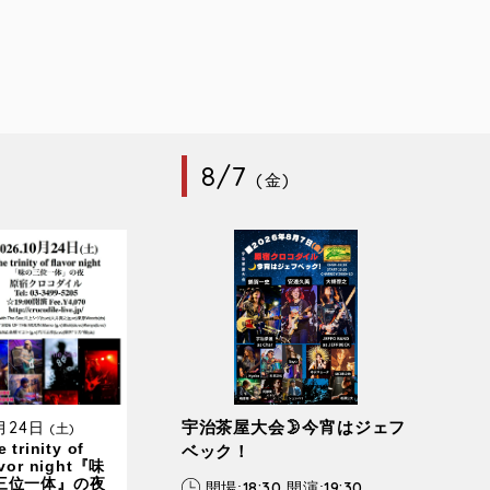
8/7
(金)
0月24日
宇治茶屋大会🌛今宵はジェフ
(土)
 trinity of
ベック！
avor night『味
三位一体』の夜
18:30
19:30
開場:
開演: