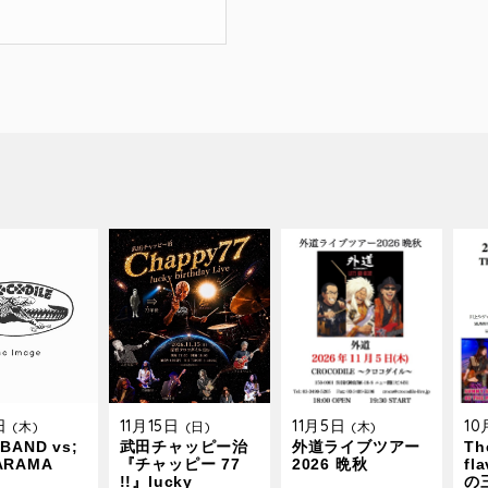
9日
11月15日
11月5日
1
(木)
(日)
(木)
BAND vs;
武田チャッピー治
外道ライブツアー
The
ARAMA
『チャッピー 77
2026 晩秋
fl
!!』lucky
の