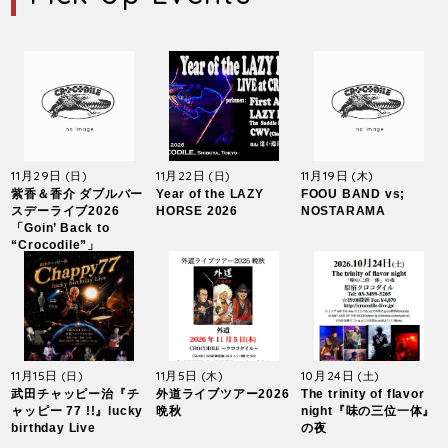
11月29日
11月22日
11月19日
(日)
(日)
(木)
紫香＆香介 ダブルバー
Year of the LAZY
FOOU BAND vs;
スデーライブ2026
HORSE 2026
NOSTARAMA
「Goin’ Back to
“Crocodile”」
11月15日
11月5日
10月24日
(日)
(木)
(土)
武田チャッピー治『チ
外道ライブツアー2026
The trinity of flavor
ャッピー 77 !!』lucky
晩秋
night『味の三位一体』
birthday Live
の夜