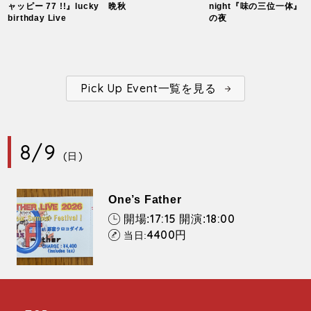
ャッピー 77 !!』lucky
晩秋
night『味の三位一体』
birthday Live
の夜
Pick Up Event一覧を見る
8/9
(日)
One’s Father
17:15
18:00
開場:
開演:
4400
円
当日: