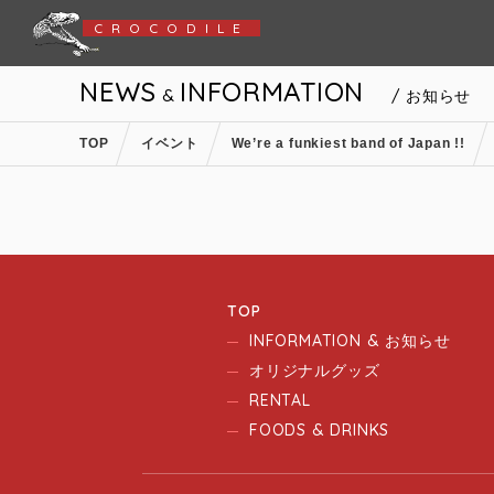
CROCODILE
NEWS
INFORMATION
&
/ お知らせ
TOP
イベント
We’re a funkiest band of Japan !!
TOP
INFORMATION & お知らせ
オリジナルグッズ
RENTAL
FOODS & DRINKS