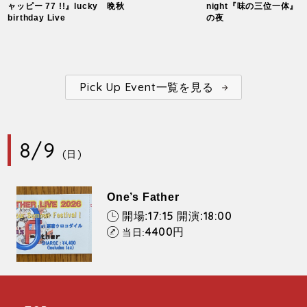
ャッピー 77 !!』lucky
晩秋
night『味の三位一体』
birthday Live
の夜
Pick Up Event一覧を見る
8/9
(日)
One’s Father
17:15
18:00
開場:
開演:
4400
円
当日: