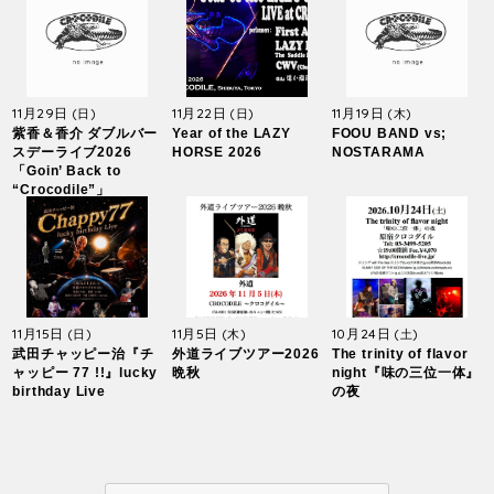
11月29日
11月22日
11月19日
(日)
(日)
(木)
紫香＆香介 ダブルバー
Year of the LAZY
FOOU BAND vs;
スデーライブ2026
HORSE 2026
NOSTARAMA
「Goin’ Back to
“Crocodile”」
11月15日
11月5日
10月24日
(日)
(木)
(土)
武田チャッピー治『チ
外道ライブツアー2026
The trinity of flavor
ャッピー 77 !!』lucky
晩秋
night『味の三位一体』
birthday Live
の夜