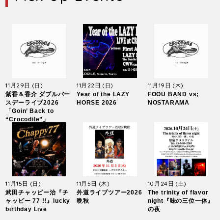
11月29日
11月22日
11月19日
(日)
(日)
(木)
紫香＆香介 ダブルバー
Year of the LAZY
FOOU BAND vs;
スデーライブ2026
HORSE 2026
NOSTARAMA
「Goin’ Back to
“Crocodile”」
11月15日
11月5日
10月24日
(日)
(木)
(土)
武田チャッピー治『チ
外道ライブツアー2026
The trinity of flavor
ャッピー 77 !!』lucky
晩秋
night『味の三位一体』
birthday Live
の夜