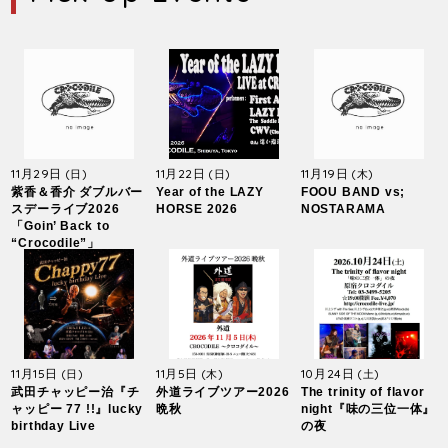
11月29日
11月22日
11月19日
(日)
(日)
(木)
紫香＆香介 ダブルバー
Year of the LAZY
FOOU BAND vs;
スデーライブ2026
HORSE 2026
NOSTARAMA
「Goin’ Back to
“Crocodile”」
11月15日
11月5日
10月24日
(日)
(木)
(土)
武田チャッピー治『チ
外道ライブツアー2026
The trinity of flavor
ャッピー 77 !!』lucky
晩秋
night『味の三位一体』
birthday Live
の夜