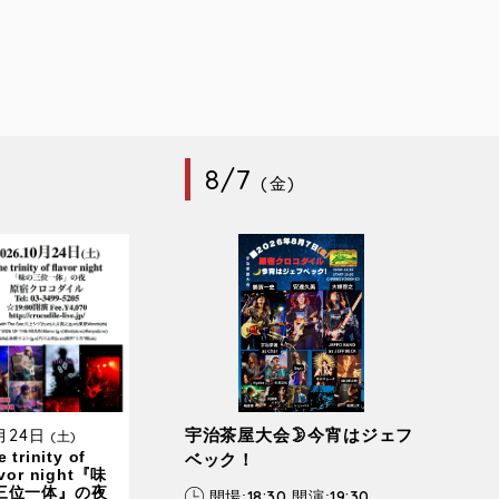
8/7
(金)
0月24日
宇治茶屋大会🌛今宵はジェフ
(土)
 trinity of
ベック！
avor night『味
三位一体』の夜
18:30
19:30
開場:
開演: