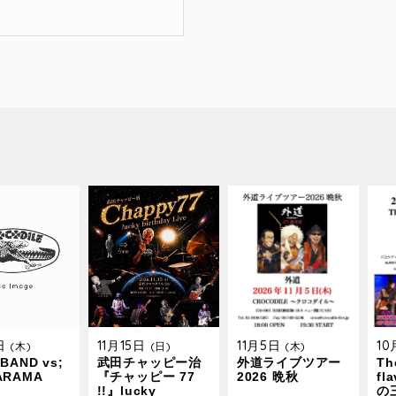
9日
11月15日
11月5日
1
(木)
(日)
(木)
BAND vs;
武田チャッピー治
外道ライブツアー
The
ARAMA
『チャッピー 77
2026 晩秋
fl
!!』lucky
の