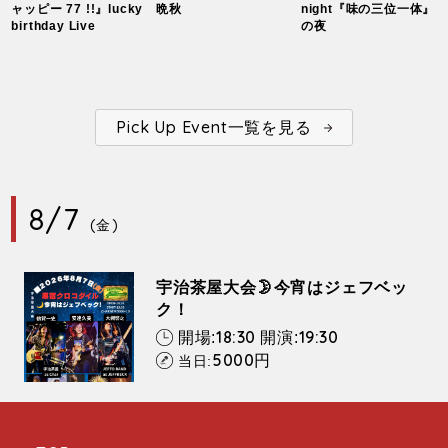
ャッピー 77 !!』lucky
晩秋
night『味の三位一体』
birthday Live
の夜
Pick Up Event一覧を見る
8/7
(金)
宇治茶屋大会🌛今宵はジェフベッ
ク！
18:30
19:30
開場:
開演:
5000
円
当日: