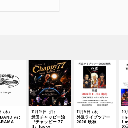
9日
11月15日
11月5日
1
(木)
(日)
(木)
BAND vs;
武田チャッピー治
外道ライブツアー
The
ARAMA
『チャッピー 77
2026 晩秋
fl
!!』lucky
の