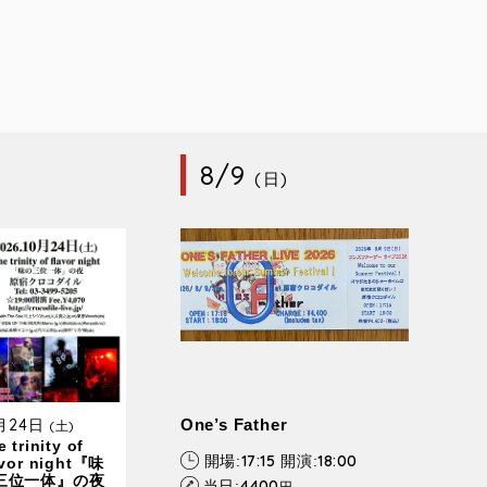
8/9
(日)
0月24日
One’s Father
(土)
 trinity of
17:15
18:00
開場:
開演:
avor night『味
三位一体』の夜
4400
当日:
円