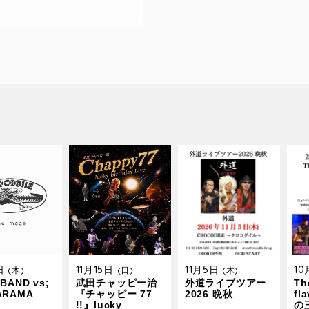
9日
11月15日
11月5日
1
(木)
(日)
(木)
BAND vs;
武田チャッピー治
外道ライブツアー
The
ARAMA
『チャッピー 77
2026 晩秋
fl
!!』lucky
の