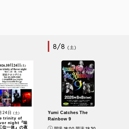
8/8
(土)
0月24日
Yumi Catches The
(土)
 trinity of
Rainbow 9
avor night『味
三位一体』の夜
18:00
19:30
開場:
開演: