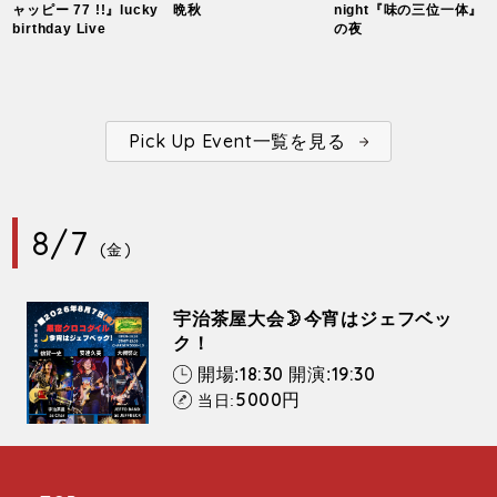
ャッピー 77 !!』lucky
晩秋
night『味の三位一体』
birthday Live
の夜
Pick Up Event一覧を見る
8/7
(金)
宇治茶屋大会🌛今宵はジェフベッ
ク！
18:30
19:30
開場:
開演:
5000
円
当日: