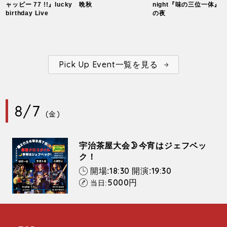
ャッピー 77 !!』lucky
晩秋
night『味の三位一体』
birthday Live
の夜
Pick Up Event一覧を見る
8/7
(金)
宇治茶屋大会🌛今宵はジェフベッ
ク！
18:30
19:30
開場:
開演:
5000
円
当日: